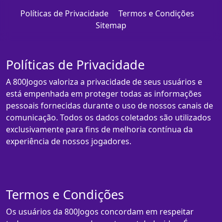
Políticas de Privacidade
Termos e Condições
Sitemap
Políticas de Privacidade
A 800Jogos valoriza a privacidade de seus usuários e
está empenhada em proteger todas as informações
pessoais fornecidas durante o uso de nossos canais de
comunicação. Todos os dados coletados são utilizados
exclusivamente para fins de melhoria contínua da
experiência de nossos jogadores.
Termos e Condições
Os usuários da 800Jogos concordam em respeitar