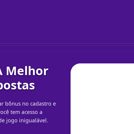
A Melhor
postas
r bônus no cadastro e
ocê tem acesso a
e jogo inigualável.