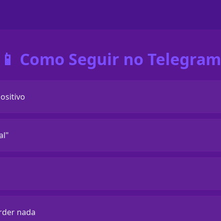
📱 Como Seguir no Telegram
ositivo
al"
erder nada