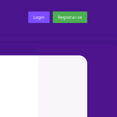
Login
Registrar-se