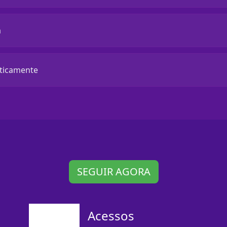
a
aticamente
SEGUIR AGORA
Acessos