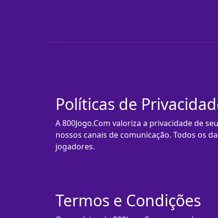
Políticas de Privacida
A 800Jogo.Com valoriza a privacidade de s
nossos canais de comunicação. Todos os dad
jogadores.
Termos e Condições