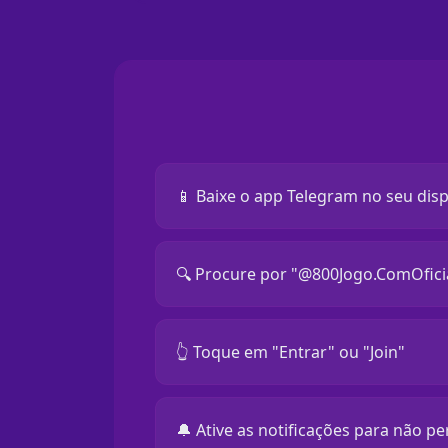
📱 Baixe o app Telegram no seu disp
🔍 Procure por "@800Jogo.ComOfici
👆 Toque em "Entrar" ou "Join"
🔔 Ative as notificações para não p