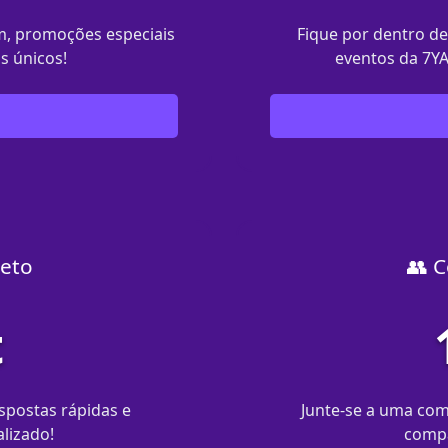
m, promoções especiais
Fique por dentro d
s únicos!
eventos da 7Y
reto
👥 
t
espostas rápidas e
Junte-se a uma com
lizado!
compa