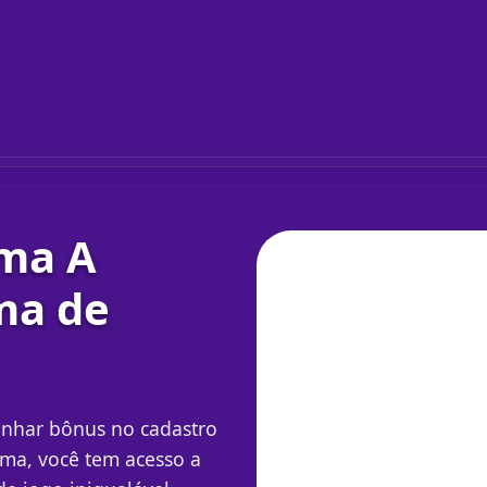
rma A
ma de
anhar bônus no cadastro
rma, você tem acesso a