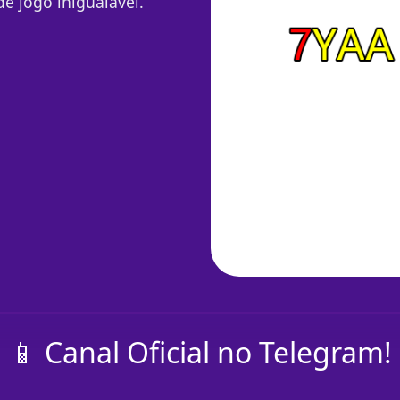
e jogo inigualável.
📱 Canal Oficial no Telegram!