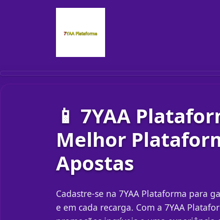
📱 7YAA Platafo
Melhor Platafor
Apostas
Cadastre-se na 7YAA Plataforma para g
e em cada recarga. Com a 7YAA Platafo