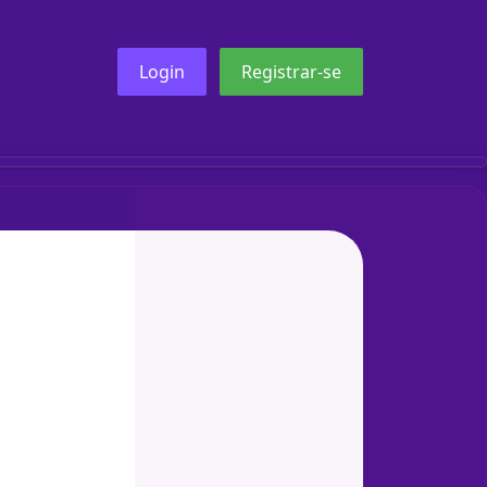
Login
Registrar-se