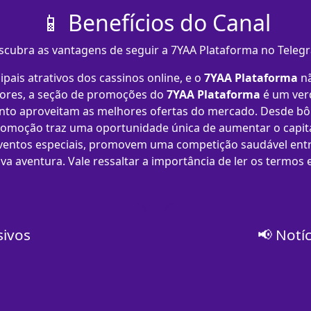
📱 Benefícios do Canal
scubra as vantagens de seguir a 7YAA Plataforma no Teleg
ais atrativos dos cassinos online, e o
7YAA Plataforma
nã
dores, a seção de promoções do
7YAA Plataforma
é um ver
nto aproveitam as melhores ofertas do mercado. Desde bô
romoção traz uma oportunidade única de aumentar o capita
entos especiais, promovem uma competição saudável entre 
a aventura. Vale ressaltar a importância de ler os termos 
sivos
📢 Notí