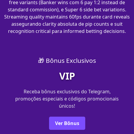
free variants (Banker wins com 6 pay 1:2 instead de
standard commission), e Super 6 side bet variations.
Streaming quality maintains 60fps durante card reveals
assegurando clarity absoluta de pip counts e suit
recognition critical para informed betting decisions.
🎁 Bônus Exclusivos
VIP
Receba bônus exclusivos do Telegram,
promoções especiais e códigos promocionais
únicos!
Ver Bônus