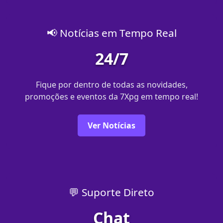
📢 Notícias em Tempo Real
24/7
Fique por dentro de todas as novidades,
promoções e eventos da 7Xpg em tempo real!
Ver Notícias
💬 Suporte Direto
Chat