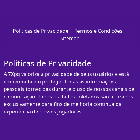
Políticas de Privacidade
Termos e Condições
Sitemap
Políticas de Privacidade
A 7Xpg valoriza a privacidade de seus usuários e está
empenhada em proteger todas as informações
pessoais fornecidas durante o uso de nossos canais de
comunicação. Todos os dados coletados são utilizados
exclusivamente para fins de melhoria contínua da
experiência de nossos jogadores.