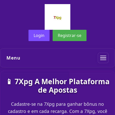
Login
Registrar-se
Menu
📱 7Xpg A Melhor Plataforma
de Apostas
Cadastre-se na 7Xpg para ganhar bônus no
cadastro e em cada recarga. Com a 7Xpg, você