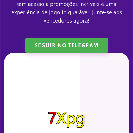
tem acesso a promoções incríveis e uma
experiência de jogo inigualável. Junte-se aos
vencedores agora!
SEGUIR NO TELEGRAM