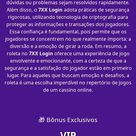
dúvidas ou problemas sejam resolvidos rapidamente.
Além disso, o
7XX Login
adota práticas de segurança
rigorosas, utilizando tecnologia de criptografia para
proteger as informações e transações dos jogadores.
Essa confiança é fundamental, pois permite que os
jogadores se concentrem no que realmente importa: a
diversão e a emoção de girar a roda. Em resumo, a
roleta no
7XX Login
oferece uma experiência de jogo
envolvente e emocionante, com a certeza de que a
segurança e a satisfação do jogador estão em primeiro
lugar. Para aqueles que buscam emoção e desafios, a
roleta é uma escolha imperdível no repertório de jogos
de um cassino online.
🎁 Bônus Exclusivos
VIP