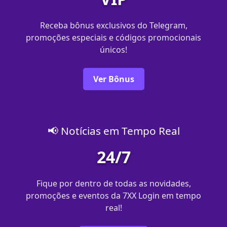
Receba bônus exclusivos do Telegram,
promoções especiais e códigos promocionais
únicos!
Ver Bônus
📢 Notícias em Tempo Real
24/7
Fique por dentro de todas as novidades,
promoções e eventos da 7XX Login em tempo
real!