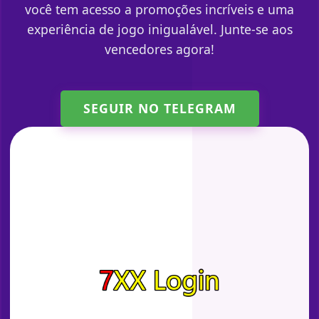
você tem acesso a promoções incríveis e uma
experiência de jogo inigualável. Junte-se aos
vencedores agora!
SEGUIR NO TELEGRAM