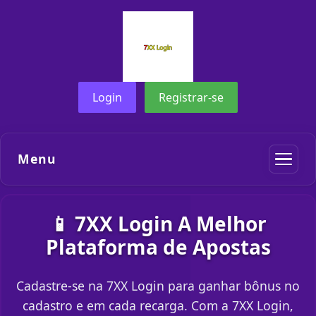
Login
Registrar-se
Menu
📱 7XX Login A Melhor
Plataforma de Apostas
Cadastre-se na 7XX Login para ganhar bônus no
cadastro e em cada recarga. Com a 7XX Login,