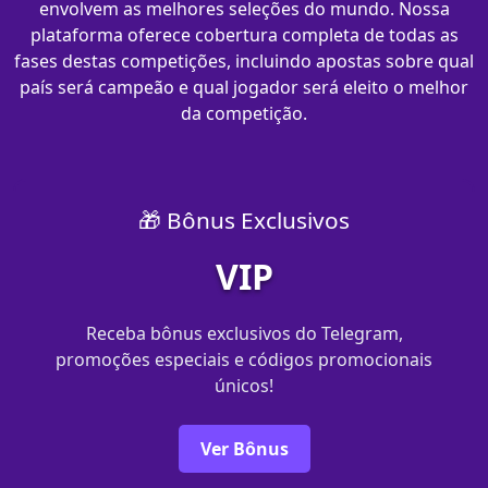
envolvem as melhores seleções do mundo. Nossa
plataforma oferece cobertura completa de todas as
fases destas competições, incluindo apostas sobre qual
país será campeão e qual jogador será eleito o melhor
da competição.
🎁 Bônus Exclusivos
VIP
Receba bônus exclusivos do Telegram,
promoções especiais e códigos promocionais
únicos!
Ver Bônus