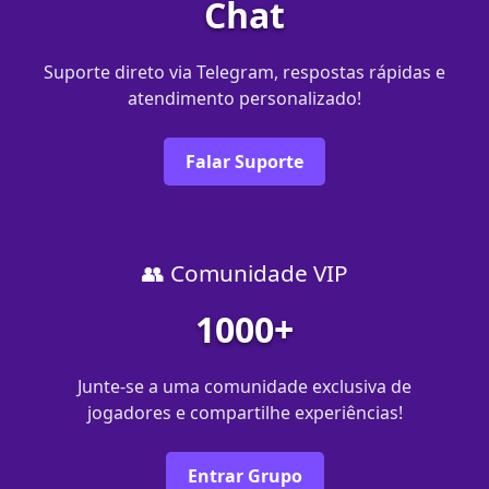
Chat
Suporte direto via Telegram, respostas rápidas e
atendimento personalizado!
Falar Suporte
👥 Comunidade VIP
1000+
Junte-se a uma comunidade exclusiva de
jogadores e compartilhe experiências!
Entrar Grupo