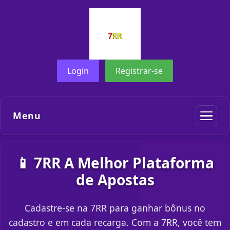
Login
Registrar-se
Menu
📱 7RR A Melhor Plataforma
de Apostas
Cadastre-se na 7RR para ganhar bônus no
cadastro e em cada recarga. Com a 7RR, você tem