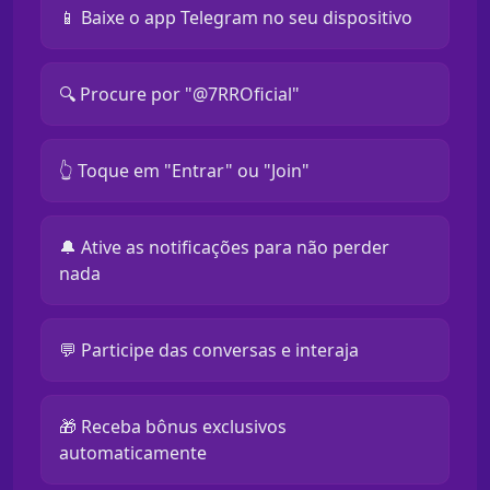
📱 Baixe o app Telegram no seu dispositivo
🔍 Procure por "@7RROficial"
👆 Toque em "Entrar" ou "Join"
🔔 Ative as notificações para não perder
nada
💬 Participe das conversas e interaja
🎁 Receba bônus exclusivos
automaticamente