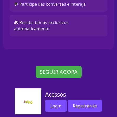
💬 Participe das conversas e interaja
🎁 Receba bônus exclusivos
automaticamente
SEGUIR AGORA
Acessos
Login
Registrar-se