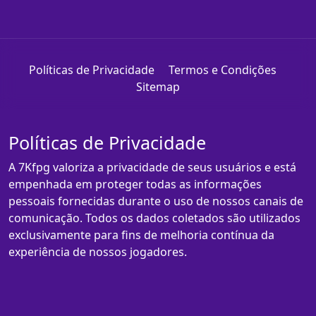
Políticas de Privacidade
Termos e Condições
Sitemap
Políticas de Privacidade
A 7Kfpg valoriza a privacidade de seus usuários e está
empenhada em proteger todas as informações
pessoais fornecidas durante o uso de nossos canais de
comunicação. Todos os dados coletados são utilizados
exclusivamente para fins de melhoria contínua da
experiência de nossos jogadores.