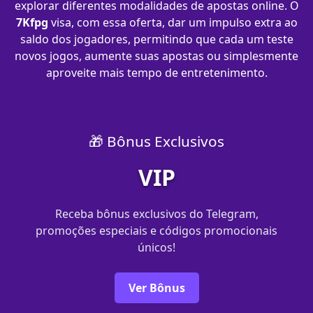
explorar diferentes modalidades de apostas online. O
7Kfpg
visa, com essa oferta, dar um impulso extra ao
saldo dos jogadores, permitindo que cada um teste
novos jogos, aumente suas apostas ou simplesmente
aproveite mais tempo de entretenimento.
🎁 Bônus Exclusivos
VIP
Receba bônus exclusivos do Telegram,
promoções especiais e códigos promocionais
únicos!
Ver Bônus