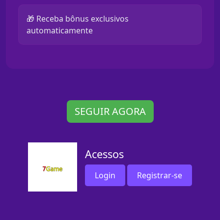
🎁 Receba bônus exclusivos
automaticamente
SEGUIR AGORA
Acessos
Login
Registrar-se