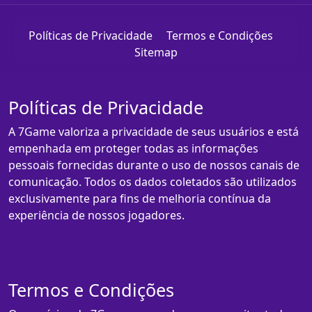
Políticas de Privacidade
Termos e Condições
Sitemap
Políticas de Privacidade
A 7Game valoriza a privacidade de seus usuários e está
empenhada em proteger todas as informações
pessoais fornecidas durante o uso de nossos canais de
comunicação. Todos os dados coletados são utilizados
exclusivamente para fins de melhoria contínua da
experiência de nossos jogadores.
Termos e Condições