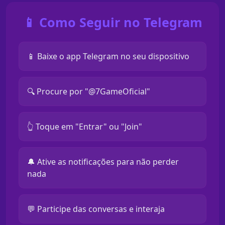
📱 Como Seguir no Telegram
📱 Baixe o app Telegram no seu dispositivo
🔍 Procure por "@7GameOficial"
👆 Toque em "Entrar" ou "Join"
🔔 Ative as notificações para não perder
nada
💬 Participe das conversas e interaja