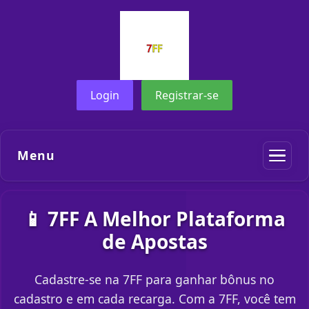
Login
Registrar-se
Menu
📱 7FF A Melhor Plataforma
de Apostas
Cadastre-se na 7FF para ganhar bônus no
cadastro e em cada recarga. Com a 7FF, você tem