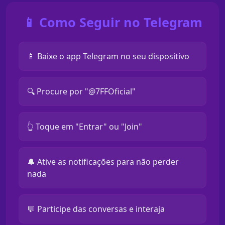
📱 Como Seguir no Telegram
📱 Baixe o app Telegram no seu dispositivo
🔍 Procure por "@7FFOficial"
👆 Toque em "Entrar" ou "Join"
🔔 Ative as notificações para não perder
nada
💬 Participe das conversas e interaja