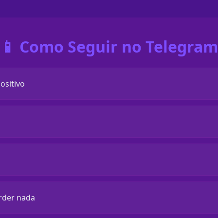
📱 Como Seguir no Telegram
ositivo
erder nada