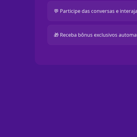
💬 Participe das conversas e interaj
🎁 Receba bônus exclusivos autom