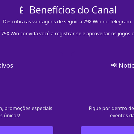
📱 Benefícios do Canal
Descubra as vantagens de seguir a 79X Win no Telegram
9X Win convida você a registrar-se e aproveitar os jogos on
sivos
📢 Notí
m, promoções especiais
Fique por dentro d
s únicos!
eventos d