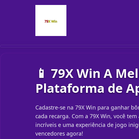
📱 79X Win A Me
Plataforma de A
Cadastre-se na 79X Win para ganhar bô
cada recarga. Com a 79X Win, você tem
incríveis e uma experiência de jogo inig
vencedores agora!