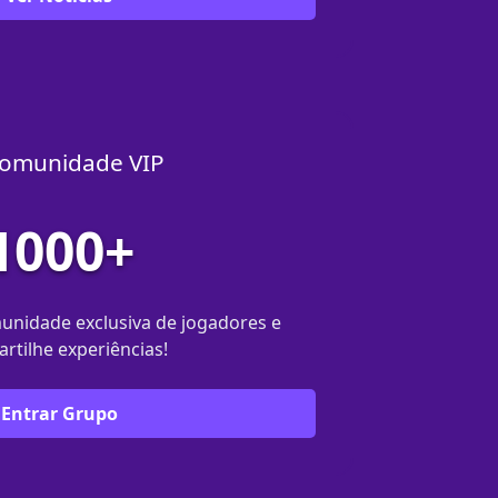
Comunidade VIP
1000+
unidade exclusiva de jogadores e
rtilhe experiências!
Entrar Grupo