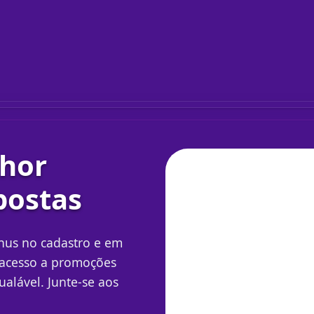
lhor
postas
nus no cadastro e em
 acesso a promoções
ualável. Junte-se aos