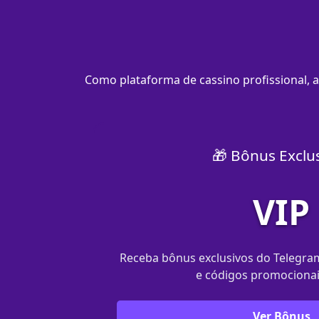
Como plataforma de cassino profissional, a 7
🎁 Bônus Exclu
VIP
Receba bônus exclusivos do Telegra
e códigos promocionai
Ver Bônus