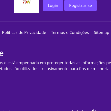
Login
Registrar-se
Políticas de Privacidade
Termos e Condições
Sitemap
de
rios e está empenhada em proteger todas as informações pe
tados são utilizados exclusivamente para fins de melhoria