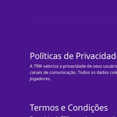
Políticas de Privacida
A 79W valoriza a privacidade de seus usuá
canais de comunicação. Todos os dados cole
jogadores.
Termos e Condições