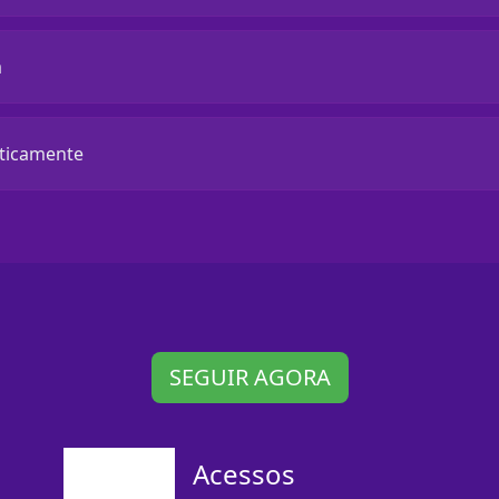
a
aticamente
SEGUIR AGORA
Acessos