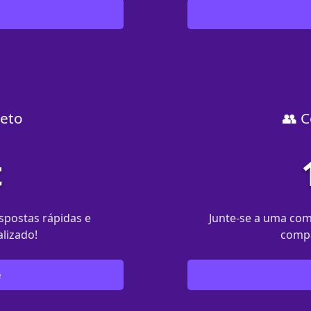
reto
👥 
t
espostas rápidas e
Junte-se a uma com
lizado!
compa
e