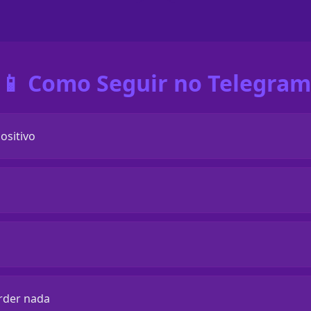
📱 Como Seguir no Telegram
ositivo
erder nada