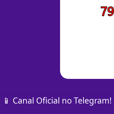
📱 Canal Oficial no Telegram!