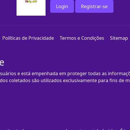
Login
Registrar-se
Políticas de Privacidade
Termos e Condições
Sitemap
de
 usuários e está empenhada em proteger todas as informaç
os coletados são utilizados exclusivamente para fins de m