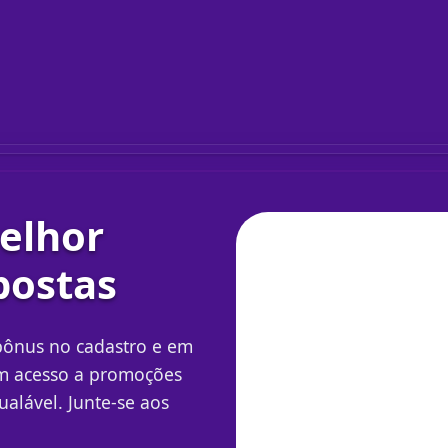
elhor
postas
bônus no cadastro e em
em acesso a promoções
ualável. Junte-se aos