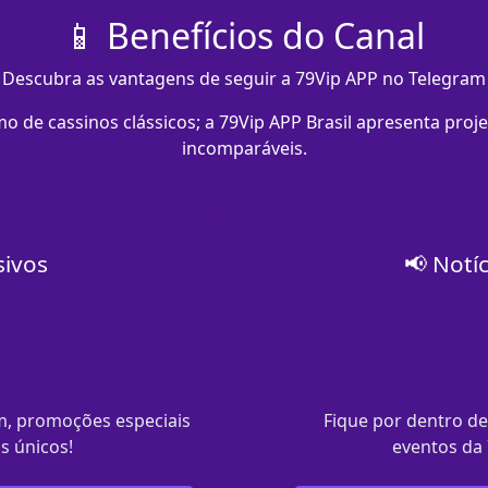
📱 Benefícios do Canal
Descubra as vantagens de seguir a 79Vip APP no Telegram
o de cassinos clássicos; a 79Vip APP Brasil apresenta proj
incomparáveis.
sivos
📢 Notí
m, promoções especiais
Fique por dentro d
s únicos!
eventos da