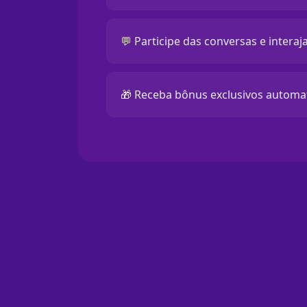
💬 Participe das conversas e interaj
🎁 Receba bônus exclusivos autom