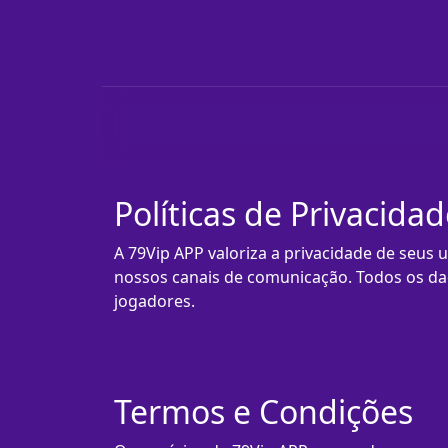
Políticas de Privacida
A 79Vip APP valoriza a privacidade de seus
nossos canais de comunicação. Todos os dad
jogadores.
Termos e Condições