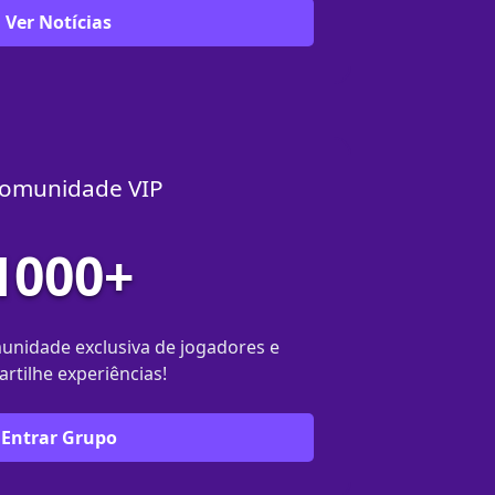
Ver Notícias
Comunidade VIP
1000+
unidade exclusiva de jogadores e
rtilhe experiências!
Entrar Grupo