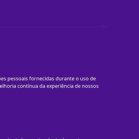
ões pessoais fornecidas durante o uso de
elhoria contínua da experiência de nossos