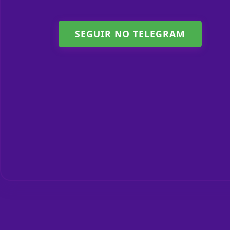
SEGUIR NO TELEGRAM