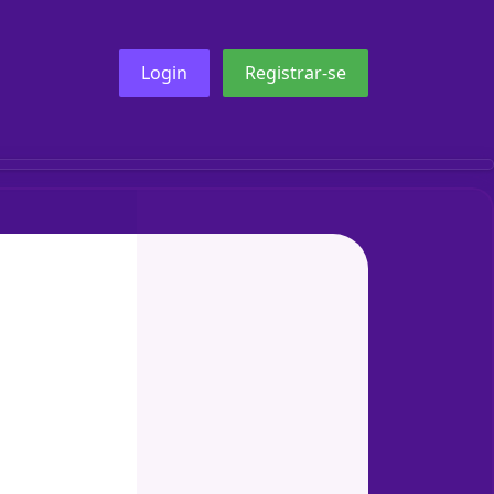
Login
Registrar-se