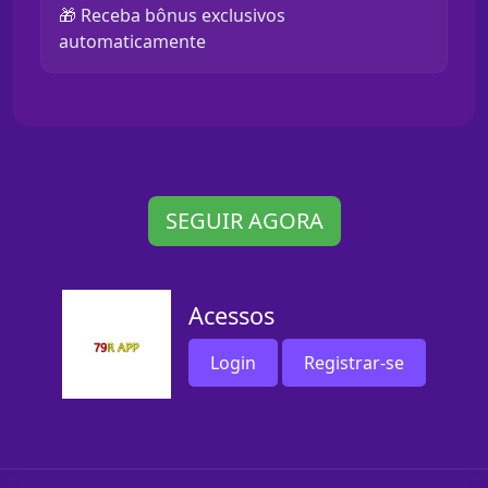
🎁 Receba bônus exclusivos
automaticamente
SEGUIR AGORA
Acessos
Login
Registrar-se