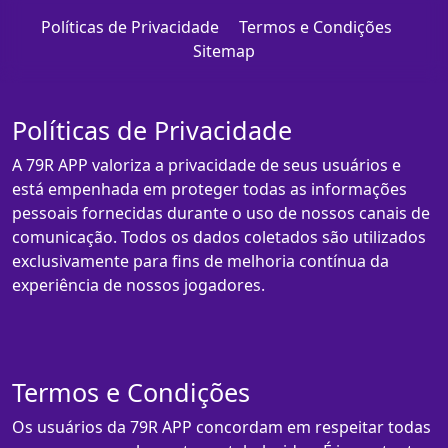
Políticas de Privacidade
Termos e Condições
Sitemap
Políticas de Privacidade
A 79R APP valoriza a privacidade de seus usuários e
está empenhada em proteger todas as informações
pessoais fornecidas durante o uso de nossos canais de
comunicação. Todos os dados coletados são utilizados
exclusivamente para fins de melhoria contínua da
experiência de nossos jogadores.
Termos e Condições
Os usuários da 79R APP concordam em respeitar todas