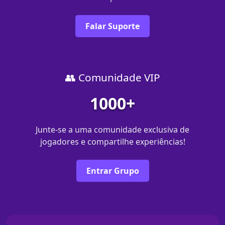
Falar Suporte
👥 Comunidade VIP
1000+
Junte-se a uma comunidade exclusiva de
jogadores e compartilhe experiências!
Entrar Grupo