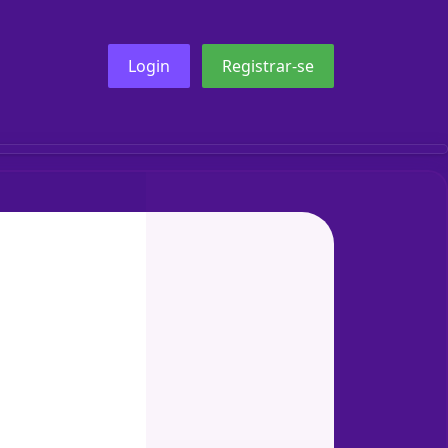
Login
Registrar-se