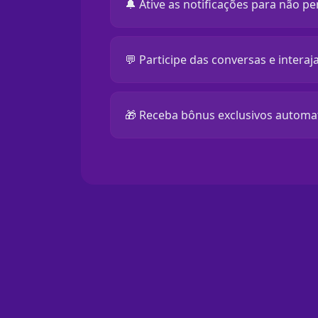
🔔 Ative as notificações para não p
💬 Participe das conversas e interaj
🎁 Receba bônus exclusivos autom