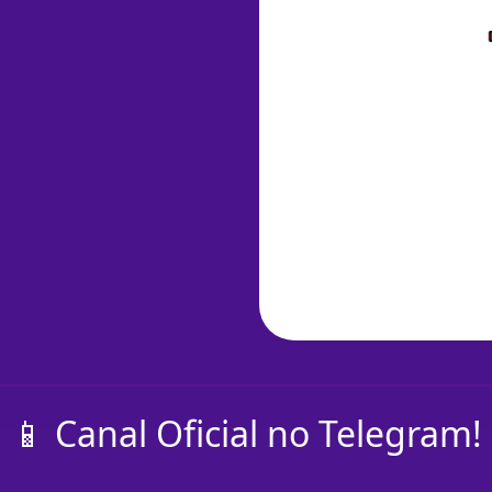
📱 Canal Oficial no Telegram!