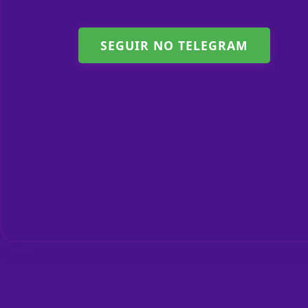
SEGUIR NO TELEGRAM