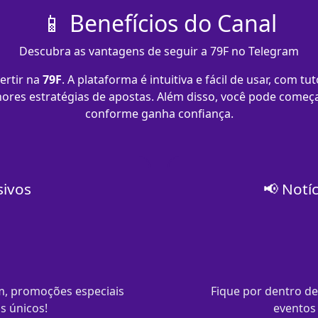
📱 Benefícios do Canal
Descubra as vantagens de seguir a 79F no Telegram
ertir na
79F
. A plataforma é intuitiva e fácil de usar, com tu
hores estratégias de apostas. Além disso, você pode come
conforme ganha confiança.
sivos
📢 Notí
m, promoções especiais
Fique por dentro d
s únicos!
eventos