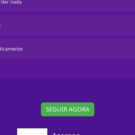
erder nada
a
aticamente
SEGUIR AGORA