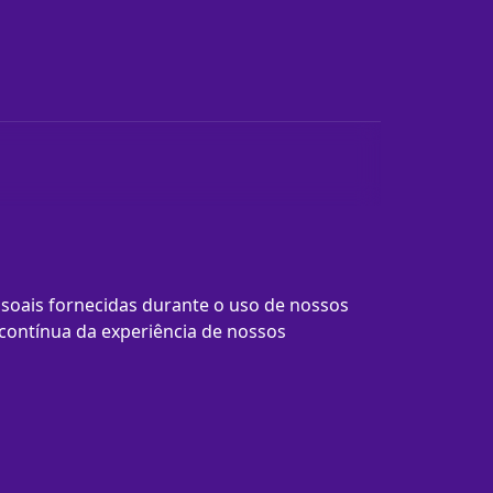
ssoais fornecidas durante o uso de nossos
 contínua da experiência de nossos