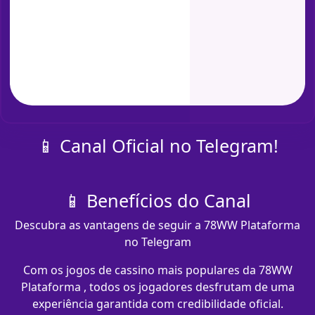
📱 Canal Oficial no Telegram!
📱 Benefícios do Canal
Descubra as vantagens de seguir a 78WW Plataforma
no Telegram
Com os jogos de cassino mais populares da 78WW
Plataforma , todos os jogadores desfrutam de uma
experiência garantida com credibilidade oficial.