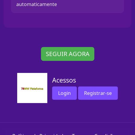
automaticamente
SEGUIR AGORA
Acessos
Login
Registrar-se