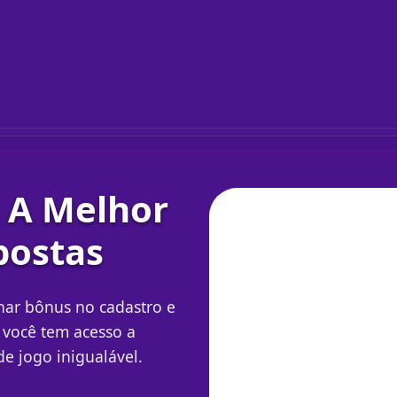
 A Melhor
postas
ar bônus no cadastro e
você tem acesso a
e jogo inigualável.