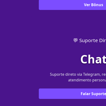
Ver Bônus
💬 Suporte Di
Cha
Suporte direto via Telegram, r
atendimento persona
Falar Suport