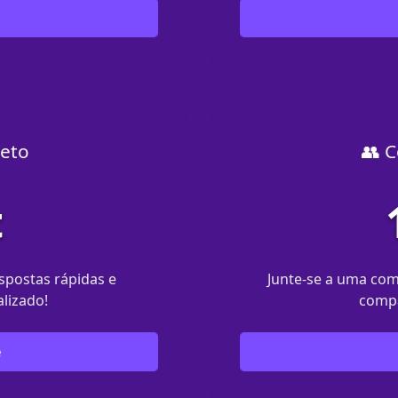
reto
👥 
t
espostas rápidas e
Junte-se a uma com
lizado!
compa
e