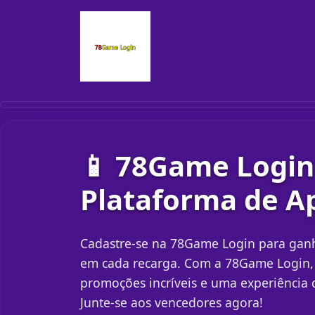
📱 78Game Login
Plataforma de A
Cadastre-se na 78Game Login para ganh
em cada recarga. Com a 78Game Login, 
promoções incríveis e uma experiência d
Junte-se aos vencedores agora!