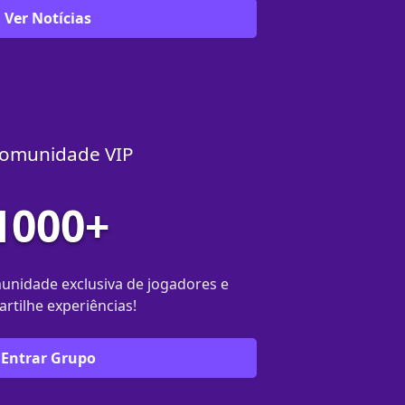
Ver Notícias
Comunidade VIP
1000+
unidade exclusiva de jogadores e
rtilhe experiências!
Entrar Grupo