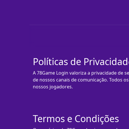
Políticas de Privacida
A 78Game Login valoriza a privacidade de 
de nossos canais de comunicação. Todos os 
nossos jogadores.
Termos e Condições