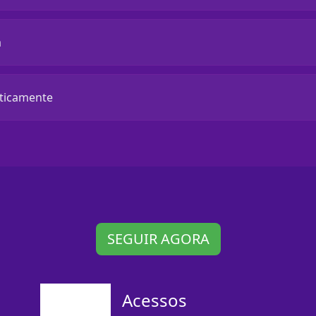
a
aticamente
SEGUIR AGORA
Acessos