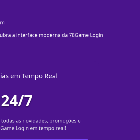
am
scubra a interface moderna da 78Game Login
cias em Tempo Real
24/7
e todas as novidades, promoções e
8Game Login em tempo real!