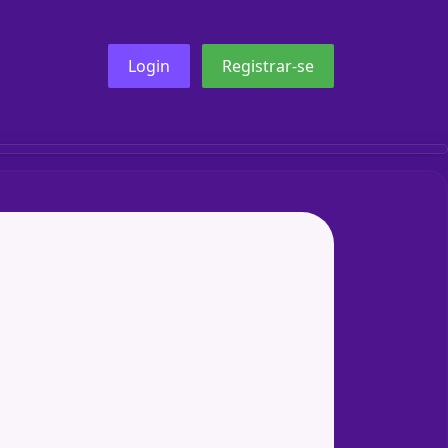
Login
Registrar-se