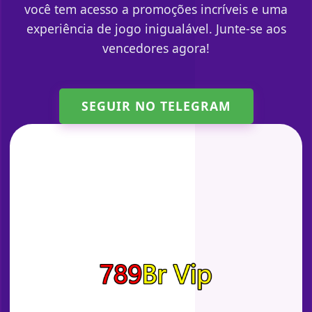
você tem acesso a promoções incríveis e uma
experiência de jogo inigualável. Junte-se aos
vencedores agora!
SEGUIR NO TELEGRAM