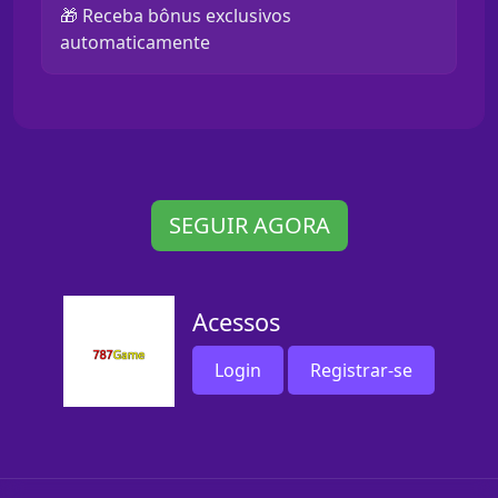
🎁 Receba bônus exclusivos
automaticamente
SEGUIR AGORA
Acessos
Login
Registrar-se