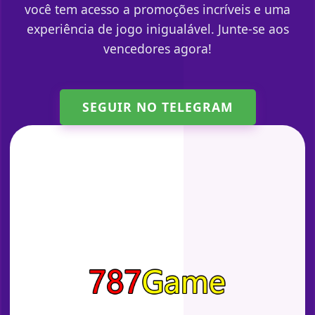
você tem acesso a promoções incríveis e uma
experiência de jogo inigualável. Junte-se aos
vencedores agora!
SEGUIR NO TELEGRAM