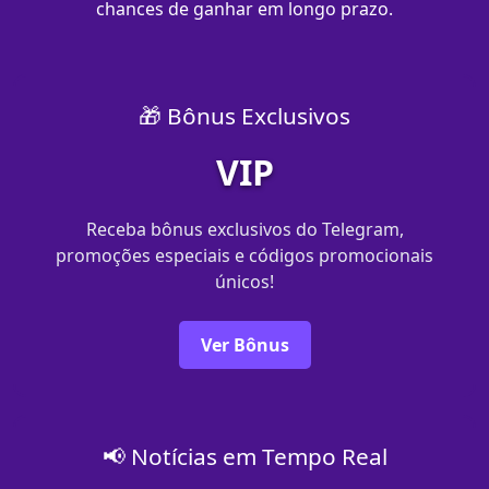
chances de ganhar em longo prazo.
🎁 Bônus Exclusivos
VIP
Receba bônus exclusivos do Telegram,
promoções especiais e códigos promocionais
únicos!
Ver Bônus
📢 Notícias em Tempo Real