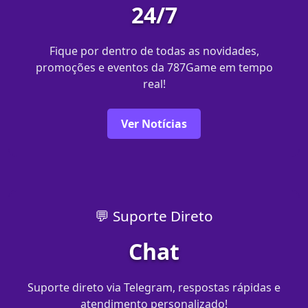
24/7
Fique por dentro de todas as novidades,
promoções e eventos da 787Game em tempo
real!
Ver Notícias
💬 Suporte Direto
Chat
Suporte direto via Telegram, respostas rápidas e
atendimento personalizado!