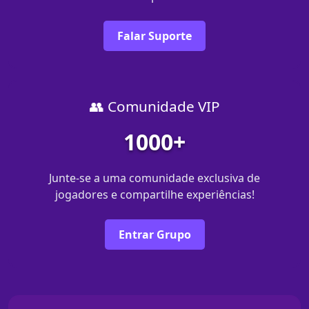
Falar Suporte
👥 Comunidade VIP
1000+
Junte-se a uma comunidade exclusiva de
jogadores e compartilhe experiências!
Entrar Grupo