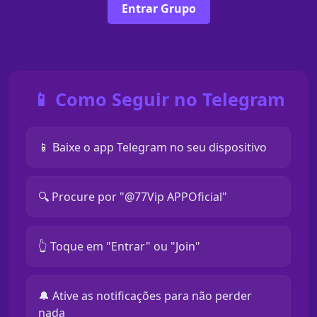
Entrar Grupo
📱 Como Seguir no Telegram
📱 Baixe o app Telegram no seu dispositivo
🔍 Procure por "@77Vip APPOficial"
👆 Toque em "Entrar" ou "Join"
🔔 Ative as notificações para não perder
nada