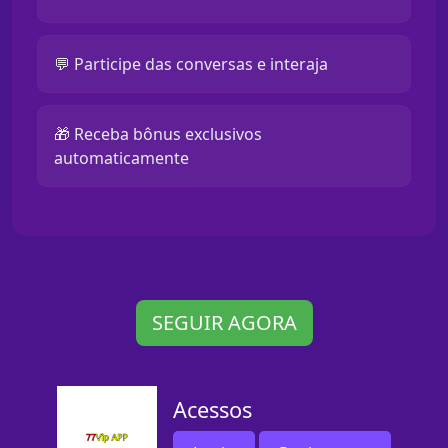
💬 Participe das conversas e interaja
🎁 Receba bônus exclusivos
automaticamente
SEGUIR AGORA
Acessos