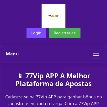
Login
Registrar-se
Menu
📱 77Vip APP A Melhor
Plataforma de Apostas
Cadastre-se na 77Vip APP para ganhar bônus no
cadastro e em cada recarga. Com a 77Vip APP,