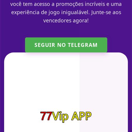
você tem acesso a promoções incríveis e uma
experiência de jogo inigualável. Junte-se aos
vencedores agora!
SEGUIR NO TELEGRAM