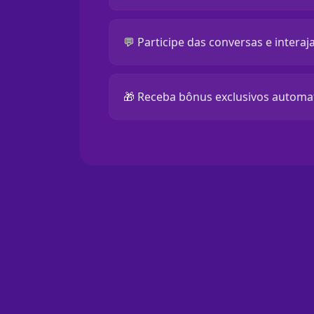
💬 Participe das conversas e interaj
🎁 Receba bônus exclusivos autom