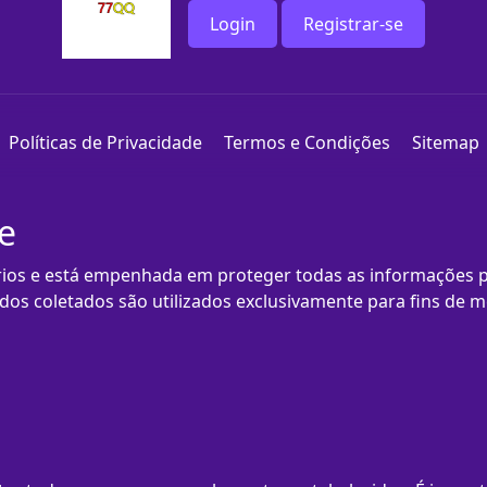
Login
Registrar-se
Políticas de Privacidade
Termos e Condições
Sitemap
de
ários e está empenhada em proteger todas as informações p
os coletados são utilizados exclusivamente para fins de m