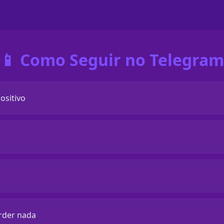
📱 Como Seguir no Telegram
ositivo
erder nada