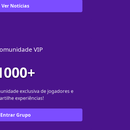
Ver Notícias
Comunidade VIP
1000+
unidade exclusiva de jogadores e
rtilhe experiências!
Entrar Grupo