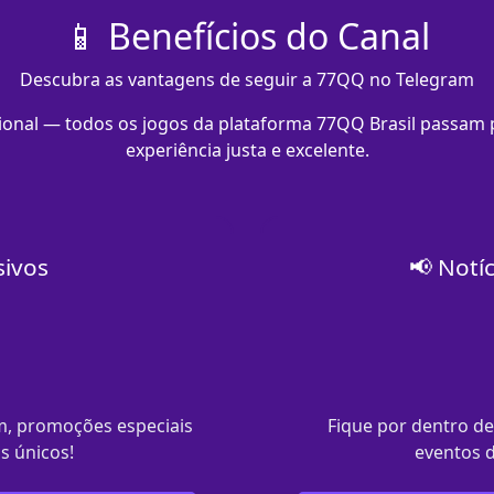
📱 Benefícios do Canal
Descubra as vantagens de seguir a 77QQ no Telegram
ional — todos os jogos da plataforma 77QQ Brasil passam p
experiência justa e excelente.
sivos
📢 Notí
m, promoções especiais
Fique por dentro d
s únicos!
eventos 