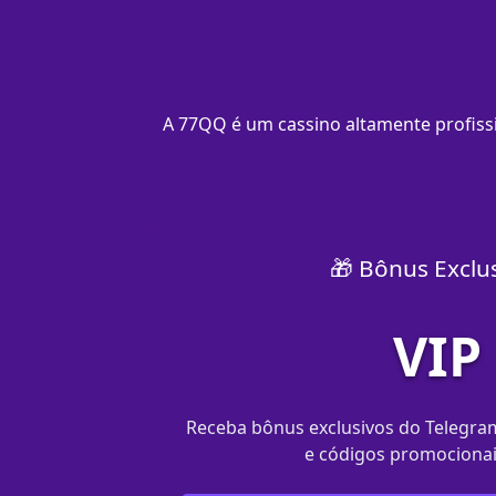
A 77QQ é um cassino altamente profiss
🎁 Bônus Exclu
VIP
Receba bônus exclusivos do Telegra
e códigos promocionai