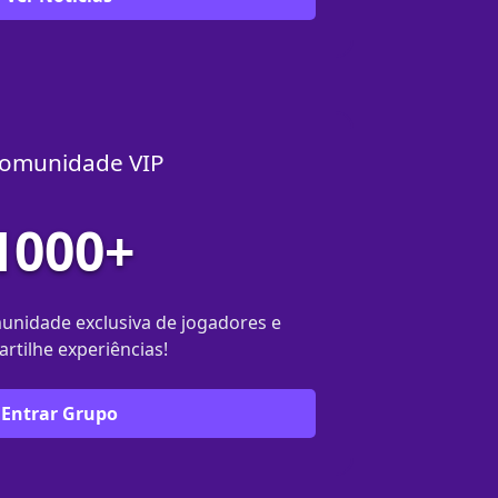
Comunidade VIP
1000+
unidade exclusiva de jogadores e
rtilhe experiências!
Entrar Grupo