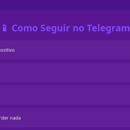
📱 Como Seguir no Telegram
ositivo
erder nada