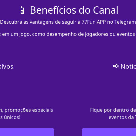
📱 Benefícios do Canal
Descubra as vantagens de seguir a 77Fun APP no Telegram
os em um jogo, como desempenho de jogadores ou eventos e
sivos
📢 Notí
m, promoções especiais
Fique por dentro d
s únicos!
eventos da 