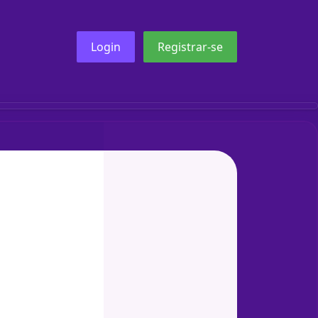
Login
Registrar-se