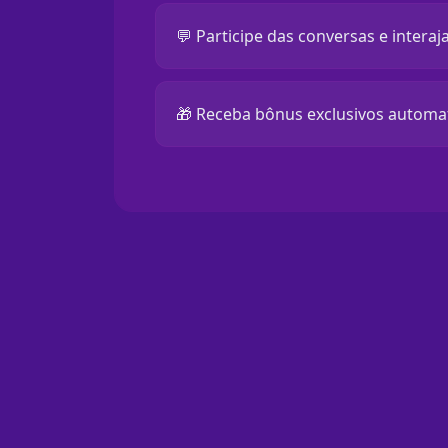
💬 Participe das conversas e interaj
🎁 Receba bônus exclusivos autom