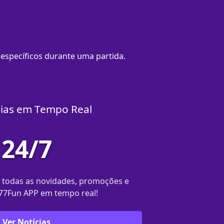
specíficos durante uma partida.
cias em Tempo Real
24/7
e todas as novidades, promoções e
77Fun APP em tempo real!
Ver Notícias