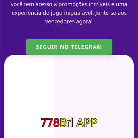
você tem acesso a promoções incríveis e uma
experiência de jogo inigualável. Junte-se aos
vencedores agora!
SEGUIR NO TELEGRAM