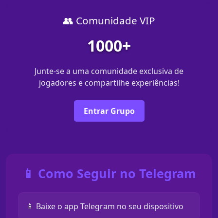
👥 Comunidade VIP
1000+
Junte-se a uma comunidade exclusiva de
jogadores e compartilhe experiências!
Entrar Grupo
📱 Como Seguir no Telegram
📱 Baixe o app Telegram no seu dispositivo