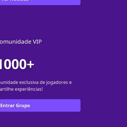
Comunidade VIP
1000+
unidade exclusiva de jogadores e
rtilhe experiências!
Entrar Grupo