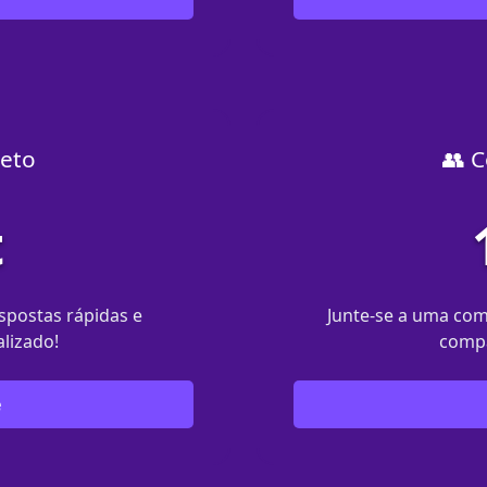
reto
👥 
t
espostas rápidas e
Junte-se a uma com
lizado!
compa
e