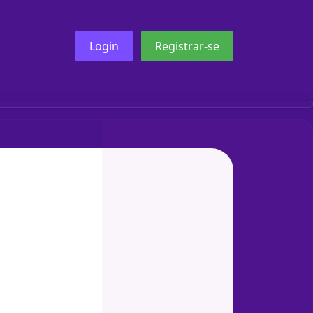
Login
Registrar-se