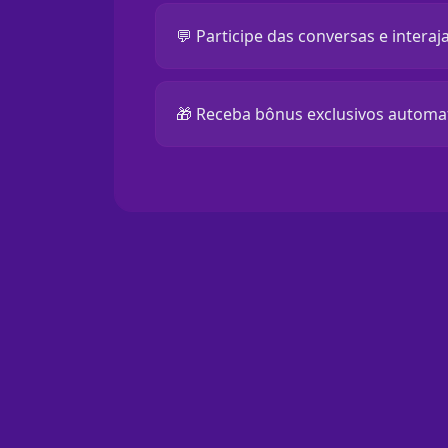
💬 Participe das conversas e interaj
🎁 Receba bônus exclusivos autom