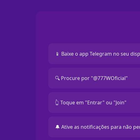
📱 Baixe o app Telegram no seu disp
🔍 Procure por "@777WOficial"
👆 Toque em "Entrar" ou "Join"
🔔 Ative as notificações para não p