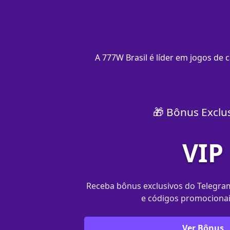
A 777W Brasil é líder em jogos de
🎁 Bônus Exclu
VIP
Receba bônus exclusivos do Telegra
e códigos promocionai
Ver Bônus