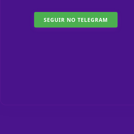
SEGUIR NO TELEGRAM