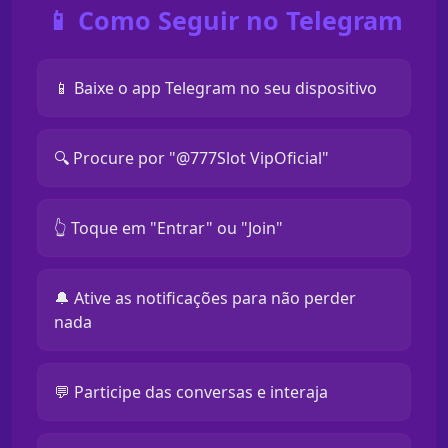
📱 Como Seguir no Telegram
📱 Baixe o app Telegram no seu dispositivo
🔍 Procure por "@777Slot VipOficial"
👆 Toque em "Entrar" ou "Join"
🔔 Ative as notificações para não perder
nada
💬 Participe das conversas e interaja