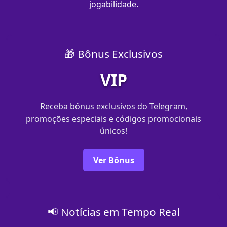
jogabilidade.
🎁 Bônus Exclusivos
VIP
Receba bônus exclusivos do Telegram,
promoções especiais e códigos promocionais
únicos!
Ver Bônus
📢 Notícias em Tempo Real