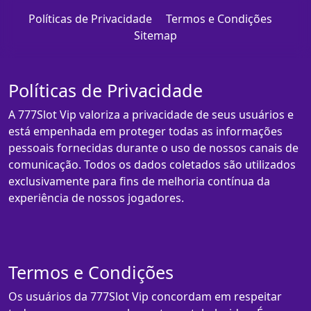
Políticas de Privacidade
Termos e Condições
Sitemap
Políticas de Privacidade
A 777Slot Vip valoriza a privacidade de seus usuários e
está empenhada em proteger todas as informações
pessoais fornecidas durante o uso de nossos canais de
comunicação. Todos os dados coletados são utilizados
exclusivamente para fins de melhoria contínua da
experiência de nossos jogadores.
Termos e Condições
Os usuários da 777Slot Vip concordam em respeitar