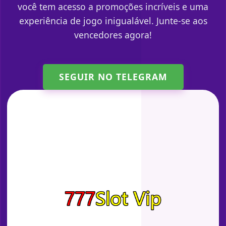
você tem acesso a promoções incríveis e uma
experiência de jogo inigualável. Junte-se aos
vencedores agora!
SEGUIR NO TELEGRAM