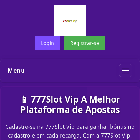
Login
Registrar-se
Menu
📱 777Slot Vip A Melhor
Plataforma de Apostas
Cadastre-se na 777Slot Vip para ganhar bônus no
cadastro e em cada recarga. Com a 777Slot Vip,