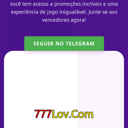
você tem acesso a promoções incríveis e uma
experiência de jogo inigualável. Junte-se aos
vencedores agora!
SEGUIR NO TELEGRAM