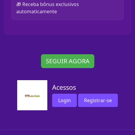
🎁 Receba bônus exclusivos
automaticamente
SEGUIR AGORA
Acessos
Login
Registrar-se