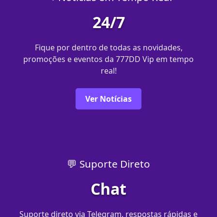
24/7
Fique por dentro de todas as novidades,
promoções e eventos da 777DD Vip em tempo
real!
Ver Notícias
💬 Suporte Direto
Chat
Suporte direto via Telegram, respostas rápidas e