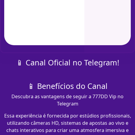
📱 Canal Oficial no Telegram!
📱 Benefícios do Canal
Descubra as vantagens de seguir a 777DD Vip no
Telegram
Essa experiência é fornecida por estúdios profissionais,
utilizando câmeras HD, sistemas de apostas ao vivo e
chats interativos para criar uma atmosfera imersiva e