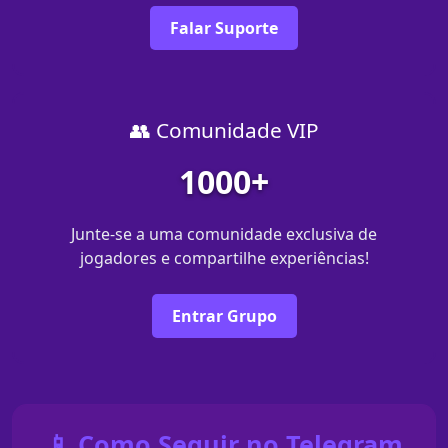
Falar Suporte
👥 Comunidade VIP
1000+
Junte-se a uma comunidade exclusiva de
jogadores e compartilhe experiências!
Entrar Grupo
📱 Como Seguir no Telegram