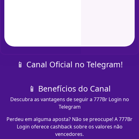
📱 Canal Oficial no Telegram!
📱 Benefícios do Canal
Descubra as vantagens de seguir a 777Br Login no
Telegram
Perdeu em alguma aposta? Não se preocupe! A 777Br
Login oferece cashback sobre os valores não
vencedores.