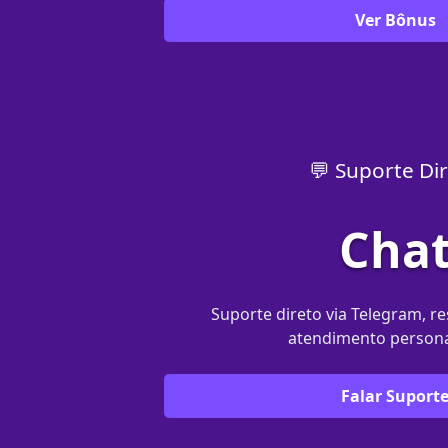
Ver Bônus
💬 Suporte Di
Cha
Suporte direto via Telegram, r
atendimento persona
Falar Suport