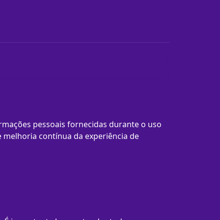
ormações pessoais fornecidas durante o uso
e melhoria contínua da experiência de