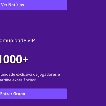
Ver Notícias
Comunidade VIP
1000+
unidade exclusiva de jogadores e
rtilhe experiências!
Entrar Grupo