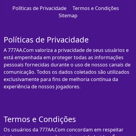
Políticas de Privacidade
Termos e Condições
Sitemap
Políticas de Privacidade
A 777AA.Com valoriza a privacidade de seus usuários e
está empenhada em proteger todas as informações
pessoais fornecidas durante o uso de nossos canais de
comunicação. Todos os dados coletados são utilizados
exclusivamente para fins de melhoria contínua da
experiência de nossos jogadores.
Termos e Condições
Os usuários da 777AA.Com concordam em respeitar