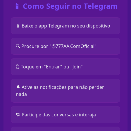
📱 Como Seguir no Telegram
📱 Baixe o app Telegram no seu dispositivo
🔍 Procure por "@777AA.ComOficial"
👆 Toque em "Entrar" ou "Join"
🔔 Ative as notificações para não perder
nada
💬 Participe das conversas e interaja