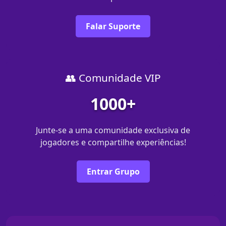
Falar Suporte
👥 Comunidade VIP
1000+
Junte-se a uma comunidade exclusiva de
jogadores e compartilhe experiências!
Entrar Grupo