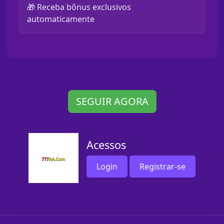
🎁 Receba bônus exclusivos
automaticamente
SEGUIR AGORA
Acessos
Login
Registrar-se