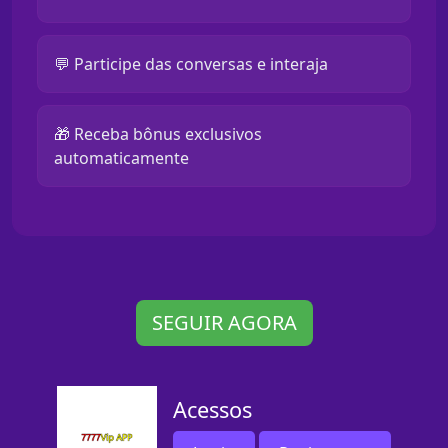
💬 Participe das conversas e interaja
🎁 Receba bônus exclusivos
automaticamente
SEGUIR AGORA
Acessos