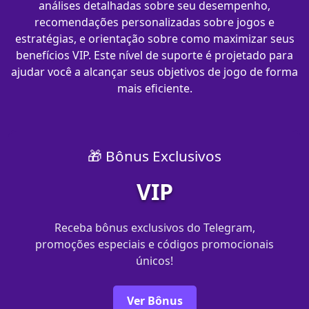
análises detalhadas sobre seu desempenho,
recomendações personalizadas sobre jogos e
estratégias, e orientação sobre como maximizar seus
benefícios VIP. Este nível de suporte é projetado para
ajudar você a alcançar seus objetivos de jogo de forma
mais eficiente.
🎁 Bônus Exclusivos
VIP
Receba bônus exclusivos do Telegram,
promoções especiais e códigos promocionais
únicos!
Ver Bônus