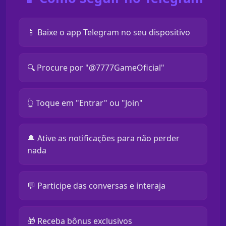
📱 Baixe o app Telegram no seu dispositivo
🔍 Procure por "@7777GameOficial"
👆 Toque em "Entrar" ou "Join"
🔔 Ative as notificações para não perder
nada
💬 Participe das conversas e interaja
🎁 Receba bônus exclusivos