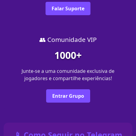
Falar Suporte
👥 Comunidade VIP
1000+
Junte-se a uma comunidade exclusiva de
jogadores e compartilhe experiências!
Entrar Grupo
📱 Como Seguir no Telegram