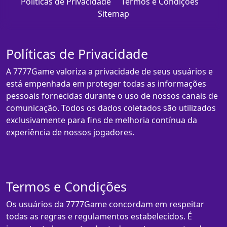
Políticas de Privacidade
Termos e Condições
Sitemap
Políticas de Privacidade
A 7777Game valoriza a privacidade de seus usuários e
está empenhada em proteger todas as informações
pessoais fornecidas durante o uso de nossos canais de
comunicação. Todos os dados coletados são utilizados
exclusivamente para fins de melhoria contínua da
experiência de nossos jogadores.
Termos e Condições
Os usuários da 7777Game concordam em respeitar
todas as regras e regulamentos estabelecidos. É