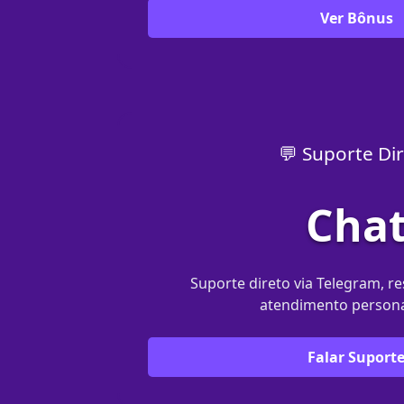
Ver Bônus
💬 Suporte Di
Cha
Suporte direto via Telegram, r
atendimento persona
Falar Suport