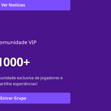
Ver Notícias
Comunidade VIP
1000+
unidade exclusiva de jogadores e
rtilhe experiências!
Entrar Grupo