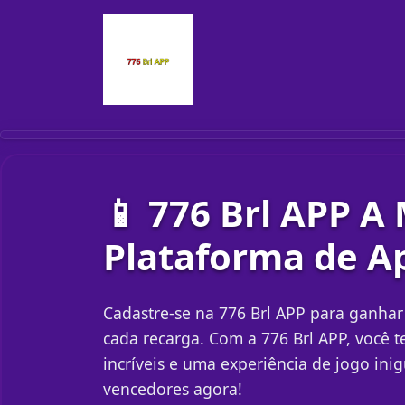
📱 776 Brl APP A
Plataforma de A
Cadastre-se na 776 Brl APP para ganha
cada recarga. Com a 776 Brl APP, você 
incríveis e uma experiência de jogo inig
vencedores agora!