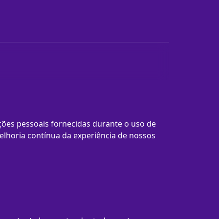
ções pessoais fornecidas durante o uso de
elhoria contínua da experiência de nossos