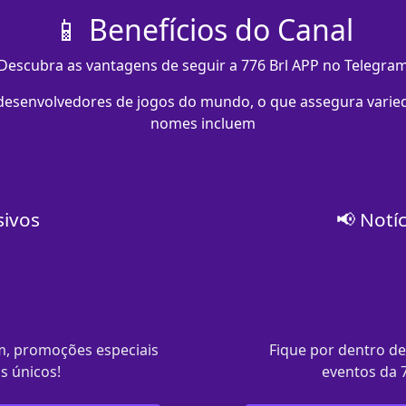
📱 Benefícios do Canal
Descubra as vantagens de seguir a 776 Brl APP no Telegra
desenvolvedores de jogos do mundo, o que assegura varied
nomes incluem
sivos
📢 Notí
m, promoções especiais
Fique por dentro d
s únicos!
eventos da 