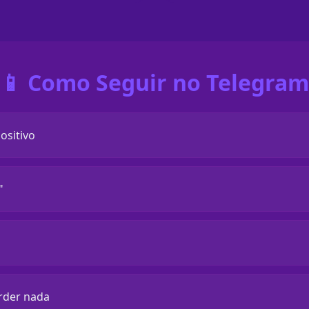
📱 Como Seguir no Telegram
ositivo
"
erder nada