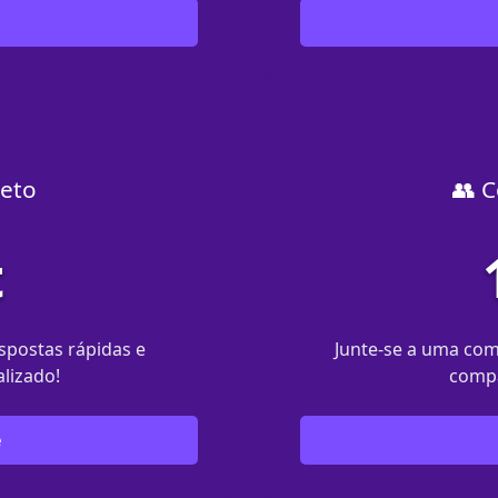
reto
👥 
t
espostas rápidas e
Junte-se a uma com
lizado!
compa
e