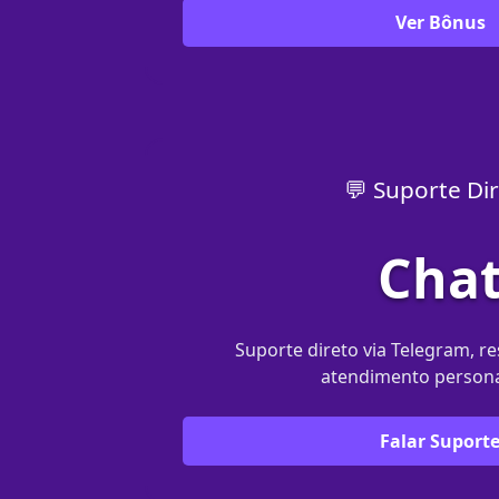
Ver Bônus
💬 Suporte Di
Cha
Suporte direto via Telegram, r
atendimento persona
Falar Suport