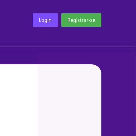
Login
Registrar-se