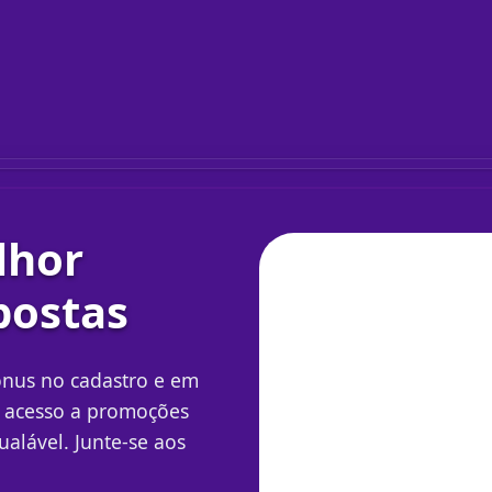
lhor
postas
ônus no cadastro e em
m acesso a promoções
ualável. Junte-se aos