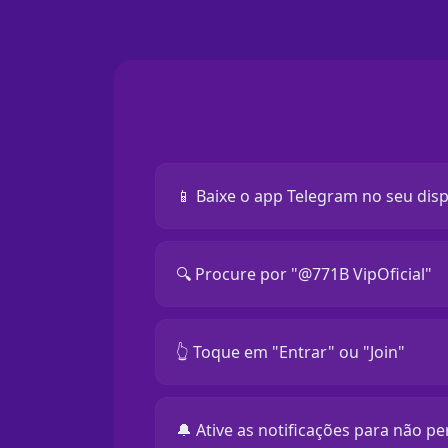
📱 Baixe o app Telegram no seu disp
🔍 Procure por "@771B VipOficial"
👆 Toque em "Entrar" ou "Join"
🔔 Ative as notificações para não p