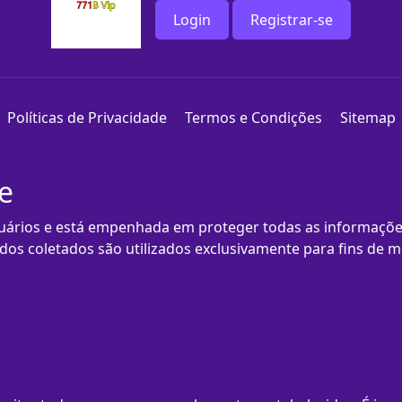
Login
Registrar-se
Políticas de Privacidade
Termos e Condições
Sitemap
de
usuários e está empenhada em proteger todas as informaçõe
os coletados são utilizados exclusivamente para fins de m