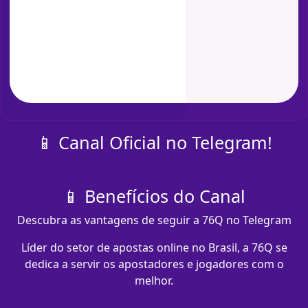
📱 Canal Oficial no Telegram!
📱 Benefícios do Canal
Descubra as vantagens de seguir a 76Q no Telegram
Líder do setor de apostas online no Brasil, a 76Q se
dedica a servir os apostadores e jogadores com o
melhor.