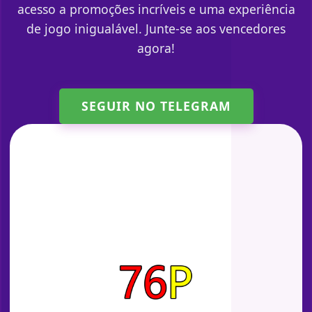
acesso a promoções incríveis e uma experiência
de jogo inigualável. Junte-se aos vencedores
agora!
SEGUIR NO TELEGRAM