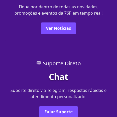
Fique por dentro de todas as novidades,
promoções e eventos da 76P em tempo real!
Ver Notícias
💬 Suporte Direto
Chat
Suporte direto via Telegram, respostas rápidas e
atendimento personalizado!
Falar Suporte