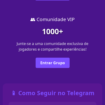
👥 Comunidade VIP
1000+
Junte-se a uma comunidade exclusiva de
jogadores e compartilhe experiências!
Entrar Grupo
📱 Como Seguir no Telegram