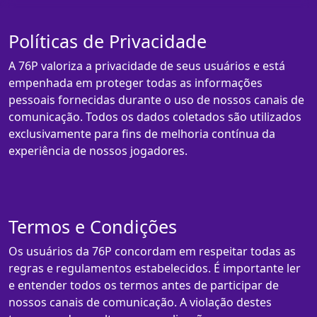
Políticas de Privacidade
A 76P valoriza a privacidade de seus usuários e está
empenhada em proteger todas as informações
pessoais fornecidas durante o uso de nossos canais de
comunicação. Todos os dados coletados são utilizados
exclusivamente para fins de melhoria contínua da
experiência de nossos jogadores.
Termos e Condições
Os usuários da 76P concordam em respeitar todas as
regras e regulamentos estabelecidos. É importante ler
e entender todos os termos antes de participar de
nossos canais de comunicação. A violação destes