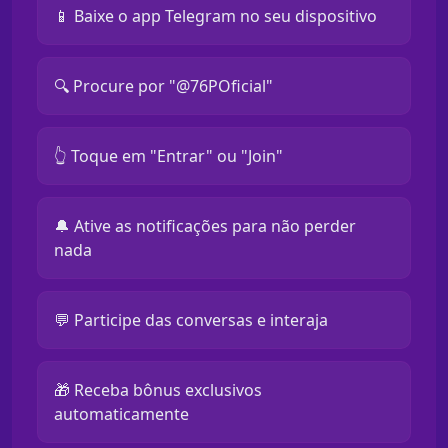
📱 Baixe o app Telegram no seu dispositivo
🔍 Procure por "@76POficial"
👆 Toque em "Entrar" ou "Join"
🔔 Ative as notificações para não perder
nada
💬 Participe das conversas e interaja
🎁 Receba bônus exclusivos
automaticamente