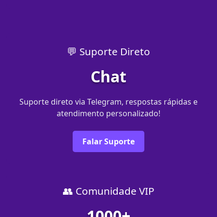
💬 Suporte Direto
Chat
Suporte direto via Telegram, respostas rápidas e
atendimento personalizado!
Falar Suporte
👥 Comunidade VIP
1000+