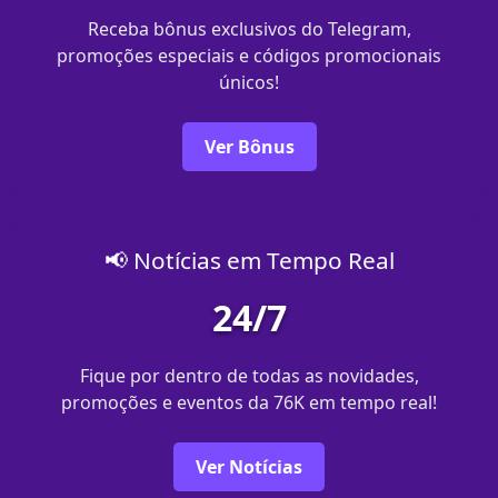
Receba bônus exclusivos do Telegram,
promoções especiais e códigos promocionais
únicos!
Ver Bônus
📢 Notícias em Tempo Real
24/7
Fique por dentro de todas as novidades,
promoções e eventos da 76K em tempo real!
Ver Notícias