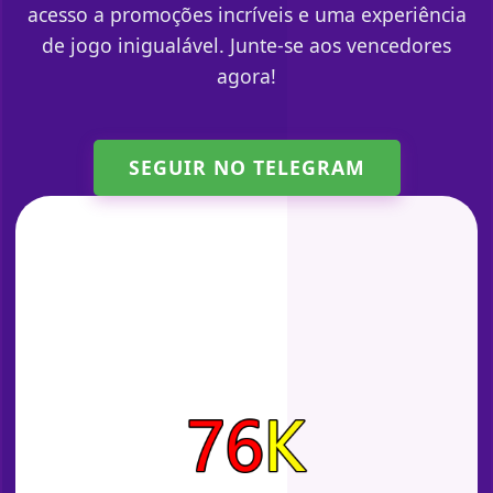
acesso a promoções incríveis e uma experiência
de jogo inigualável. Junte-se aos vencedores
agora!
SEGUIR NO TELEGRAM