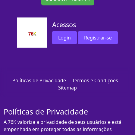
Acessos
Login
Registrar-se
Políticas de Privacidade
Termos e Condições
Sitemap
Políticas de Privacidade
A 76K valoriza a privacidade de seus usuários e está
empenhada em proteger todas as informações