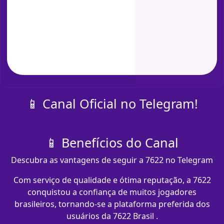
📱 Canal Oficial no Telegram!
📱 Benefícios do Canal
Descubra as vantagens de seguir a 7622 no Telegram
Com serviço de qualidade e ótima reputação, a 7622
conquistou a confiança de muitos jogadores
brasileiros, tornando-se a plataforma preferida dos
usuários da 7622 Brasil .