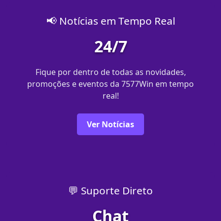
📢 Notícias em Tempo Real
24/7
Fique por dentro de todas as novidades,
promoções e eventos da 7577Win em tempo
real!
Ver Notícias
💬 Suporte Direto
Chat