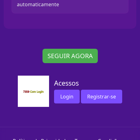
automaticamente
SEGUIR AGORA
Acessos
Login
Registrar-se