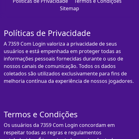
Políticas de Privacidade
Termos e Condições
Sitemap
Políticas de Privacidade
A 7359 Com Login valoriza a privacidade de seus
usuários e está empenhada em proteger todas as
informações pessoais fornecidas durante o uso de
nossos canais de comunicação. Todos os dados
coletados são utilizados exclusivamente para fins de
melhoria contínua da experiência de nossos jogadores.
Termos e Condições
Os usuários da 7359 Com Login concordam em
respeitar todas as regras e regulamentos