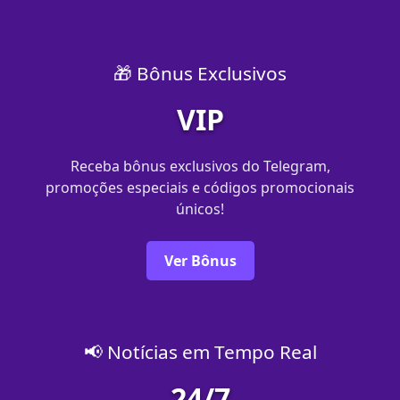
🎁 Bônus Exclusivos
VIP
Receba bônus exclusivos do Telegram,
promoções especiais e códigos promocionais
únicos!
Ver Bônus
📢 Notícias em Tempo Real
24/7