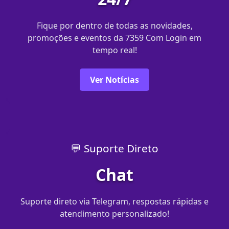
Fique por dentro de todas as novidades,
promoções e eventos da 7359 Com Login em
tempo real!
Ver Notícias
💬 Suporte Direto
Chat
Suporte direto via Telegram, respostas rápidas e
atendimento personalizado!