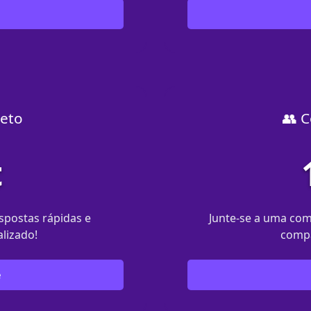
reto
👥 
t
espostas rápidas e
Junte-se a uma com
lizado!
compa
e