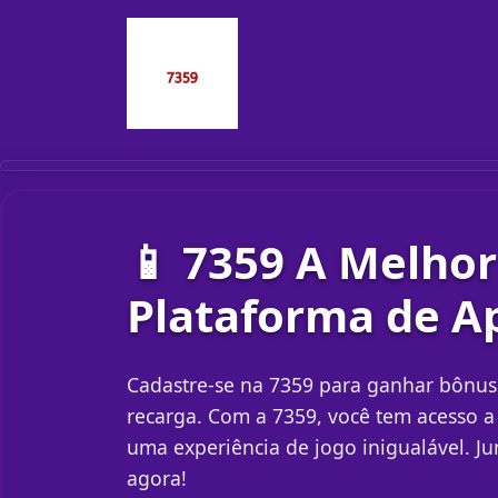
📱 7359 A Melhor
Plataforma de A
Cadastre-se na 7359 para ganhar bônus
recarga. Com a 7359, você tem acesso a
uma experiência de jogo inigualável. J
agora!