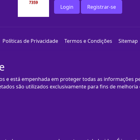
Login
Registrar-se
Políticas de Privacidade
Termos e Condições
Sitemap
de
rios e está empenhada em proteger todas as informações p
tados são utilizados exclusivamente para fins de melhoria