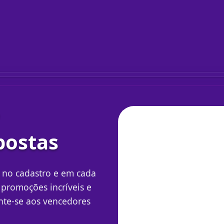
postas
 no cadastro e em cada
 promoções incríveis e
unte-se aos vencedores