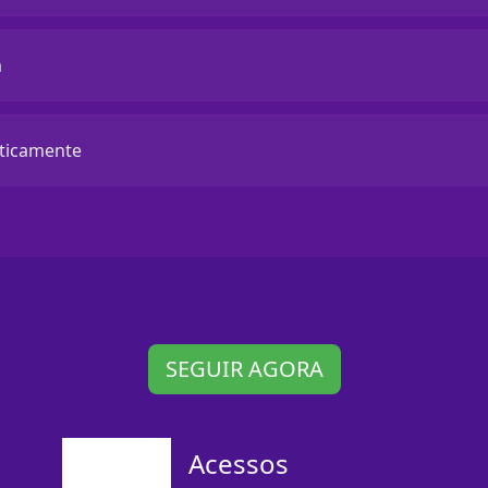
a
aticamente
SEGUIR AGORA
Acessos