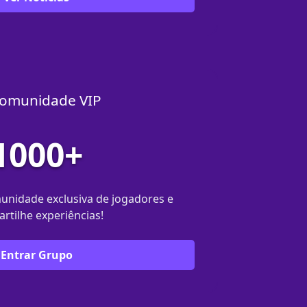
Comunidade VIP
1000+
unidade exclusiva de jogadores e
rtilhe experiências!
Entrar Grupo