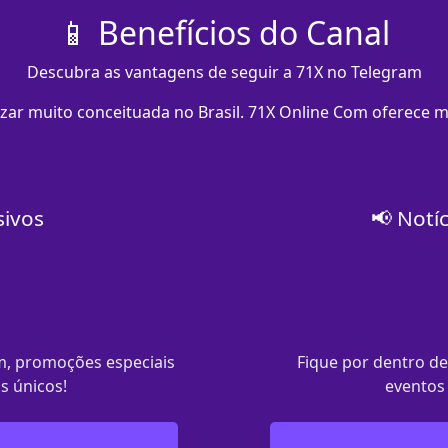
📱 Benefícios do Canal
Descubra as vantagens de seguir a 71X no Telegram
zar muito conceituada no Brasil. 71X Online Com oferece m
sivos
📢 Notí
m, promoções especiais
Fique por dentro d
s únicos!
eventos