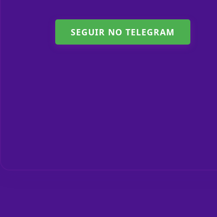
SEGUIR NO TELEGRAM