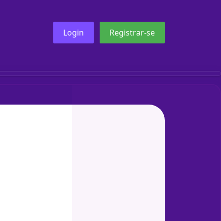
Login
Registrar-se