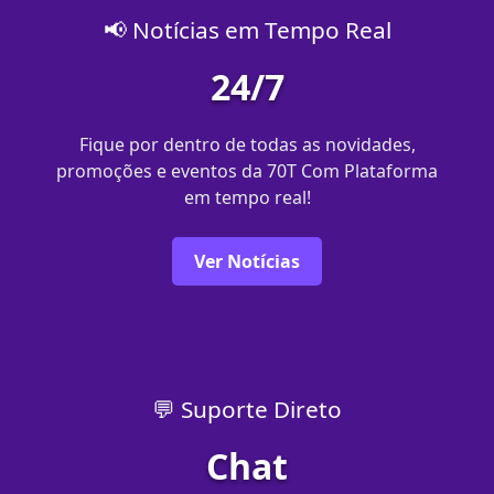
📢 Notícias em Tempo Real
24/7
Fique por dentro de todas as novidades,
promoções e eventos da 70T Com Plataforma
em tempo real!
Ver Notícias
💬 Suporte Direto
Chat