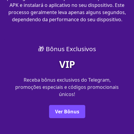
APK e instalará o aplicativo no seu dispositivo. Este
processo geralmente leva apenas alguns segundos,
dependendo da performance do seu dispositivo.
🎁 Bônus Exclusivos
VIP
Receba bônus exclusivos do Telegram,
promoções especiais e códigos promocionais
únicos!
Ver Bônus