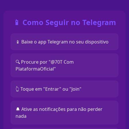
📱 Como Seguir no Telegram
📱 Baixe o app Telegram no seu dispositivo
🔍 Procure por "@70T Com
PlataformaOficial"
👆 Toque em "Entrar" ou "Join"
🔔 Ative as notificações para não perder
nada