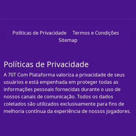
Políticas de Privacidade
Termos e Condições
Sitemap
Políticas de Privacidade
A 70T Com Plataforma valoriza a privacidade de seus
usuários e está empenhada em proteger todas as
informações pessoais fornecidas durante o uso de
nossos canais de comunicação. Todos os dados
coletados são utilizados exclusivamente para fins de
melhoria contínua da experiência de nossos jogadores.