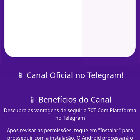
📱 Canal Oficial no Telegram!
📱 Benefícios do Canal
Descubra as vantagens de seguir a 70T Com Plataforma
no Telegram
Após revisar as permissões, toque em "Instalar" para
prosseguir com a instalação. O Android processará o