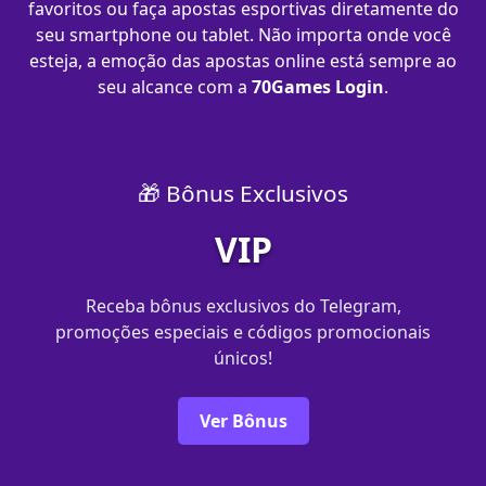
favoritos ou faça apostas esportivas diretamente do
seu smartphone ou tablet. Não importa onde você
esteja, a emoção das apostas online está sempre ao
seu alcance com a
70Games Login
.
🎁 Bônus Exclusivos
VIP
Receba bônus exclusivos do Telegram,
promoções especiais e códigos promocionais
únicos!
Ver Bônus