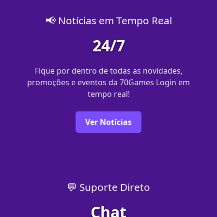
📢 Notícias em Tempo Real
24/7
Fique por dentro de todas as novidades,
promoções e eventos da 70Games Login em
tempo real!
Ver Notícias
💬 Suporte Direto
Chat