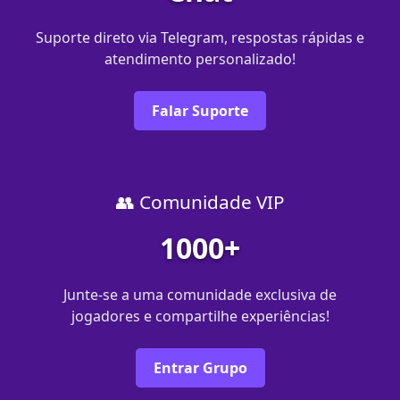
Suporte direto via Telegram, respostas rápidas e
atendimento personalizado!
Falar Suporte
👥 Comunidade VIP
1000+
Junte-se a uma comunidade exclusiva de
jogadores e compartilhe experiências!
Entrar Grupo