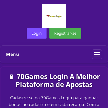
Login
Registrar-se
Menu
📱 70Games Login A Melhor
Plataforma de Apostas
Cadastre-se na 70Games Login para ganhar
bônus no cadastro e em cada recarga. Com a