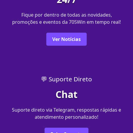
Fique por dentro de todas as novidades,
promoções e eventos da 705Win em tempo real!
Ver Notícias
💬 Suporte Direto
Chat
Suporte direto via Telegram, respostas rápidas e
atendimento personalizado!