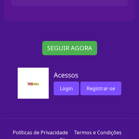
SEGUIR AGORA
Acessos
Login
Registrar-se
Políticas de Privacidade
Termos e Condições