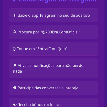
📱 Baixe o app Telegram no seu dispositivo
🔍 Procure por "@700Bra.ComOficial"
👆 Toque em "Entrar" ou "Join"
🔔 Ative as notificações para não perder
nada
💬 Participe das conversas e interaja
🎁 Receba bônus exclusivos