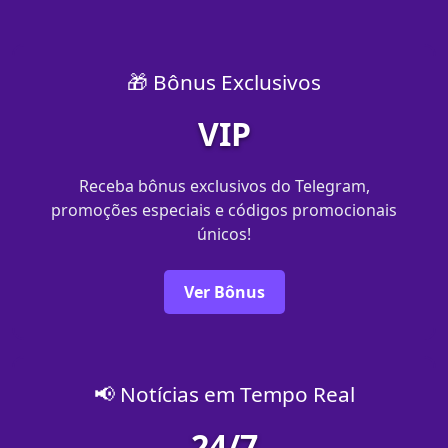
🎁 Bônus Exclusivos
VIP
Receba bônus exclusivos do Telegram,
promoções especiais e códigos promocionais
únicos!
Ver Bônus
📢 Notícias em Tempo Real
24/7