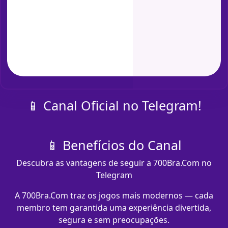
📱 Canal Oficial no Telegram!
📱 Benefícios do Canal
Descubra as vantagens de seguir a 700Bra.Com no
Telegram
A 700Bra.Com traz os jogos mais modernos — cada
membro tem garantida uma experiência divertida,
segura e sem preocupações.