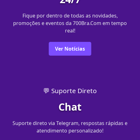
Fique por dentro de todas as novidades,
promoções e eventos da 700Bra.Com em tempo
real!
Ver Notícias
💬 Suporte Direto
Chat
Suporte direto via Telegram, respostas rápidas e
atendimento personalizado!