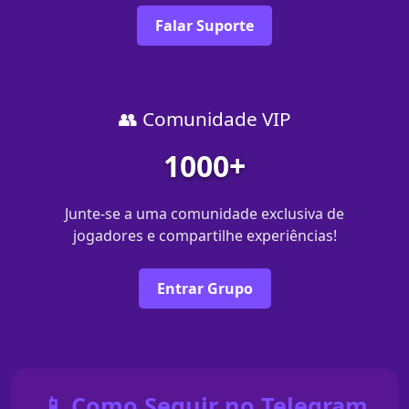
Falar Suporte
👥 Comunidade VIP
1000+
Junte-se a uma comunidade exclusiva de
jogadores e compartilhe experiências!
Entrar Grupo
📱 Como Seguir no Telegram