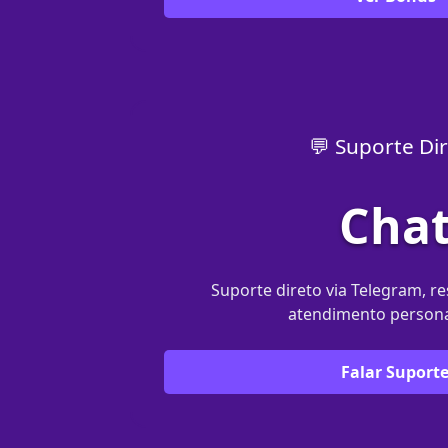
💬 Suporte Di
Cha
Suporte direto via Telegram, r
atendimento persona
Falar Suport