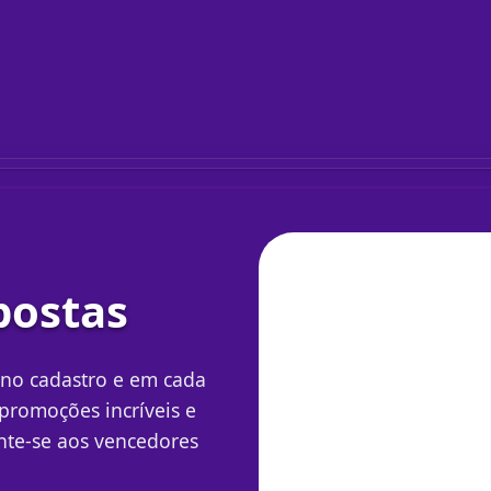
postas
no cadastro e em cada
promoções incríveis e
unte-se aos vencedores