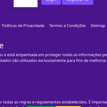
Políticas de Privacidade
Termos e Condições
Sitemap
de
rios e está empenhada em proteger todas as informações pe
tados são utilizados exclusivamente para fins de melhoria
todas as regras e regulamentos estabelecidos. É importan