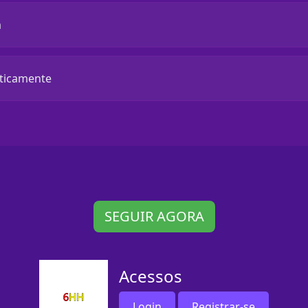
a
aticamente
SEGUIR AGORA
Acessos
Login
Registrar-se