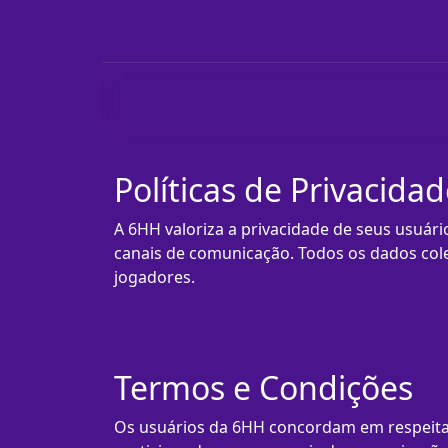
Políticas de Privacida
A 6HH valoriza a privacidade de seus usuá
canais de comunicação. Todos os dados cole
jogadores.
Termos e Condições
Os usuários da 6HH concordam em respeitar 