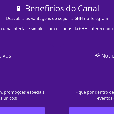
📱 Benefícios do Canal
Descubra as vantagens de seguir a 6HH no Telegram
 uma interface simples com os jogos da 6HH , oferecendo 
sivos
📢 Notí
m, promoções especiais
Fique por dentro d
s únicos!
eventos 