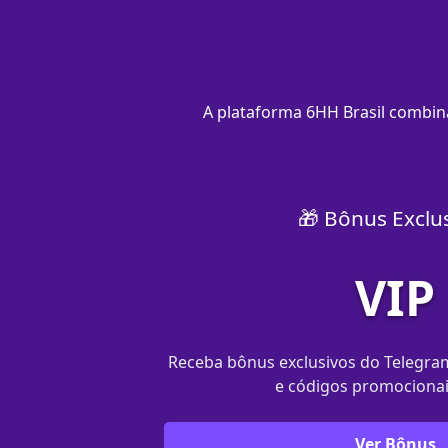
A plataforma 6HH Brasil combina
🎁 Bônus Exclu
VIP
Receba bônus exclusivos do Telegra
e códigos promocionai
Ver Bônus