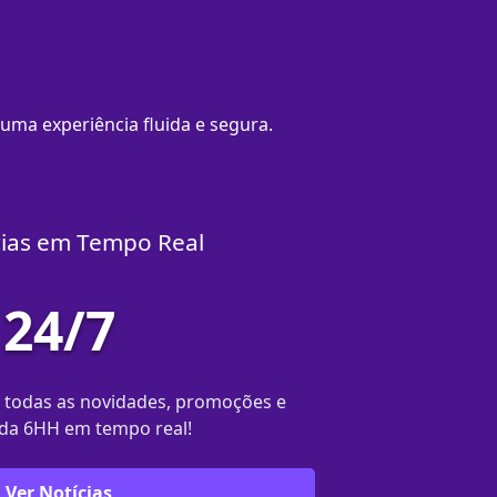
uma experiência fluida e segura.
cias em Tempo Real
24/7
e todas as novidades, promoções e
da 6HH em tempo real!
Ver Notícias