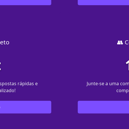
reto
👥 
t
espostas rápidas e
Junte-se a uma com
lizado!
compa
e