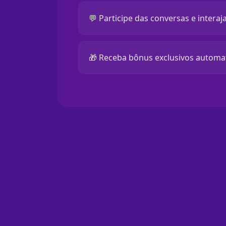
💬 Participe das conversas e interaj
🎁 Receba bônus exclusivos autom