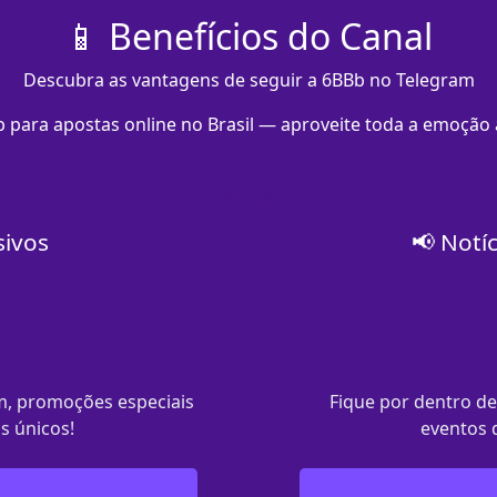
📱 Benefícios do Canal
Descubra as vantagens de seguir a 6BBb no Telegram
 para apostas online no Brasil — aproveite toda a emoção a
sivos
📢 Notí
m, promoções especiais
Fique por dentro d
s únicos!
eventos 