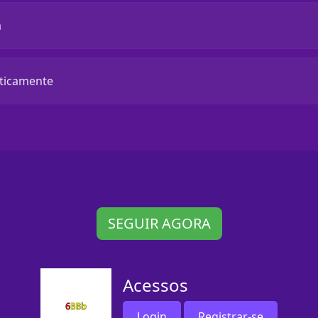
a
aticamente
SEGUIR AGORA
Acessos
Login
Registrar-se