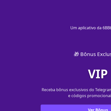
Um aplicativo da 6BBb
🎁 Bônus Exclu
VIP
Receba bônus exclusivos do Telegra
e códigos promocionai
Ver Bônus