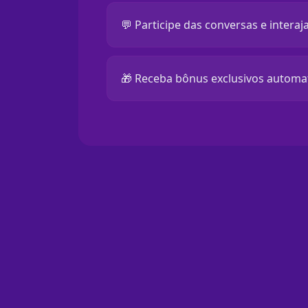
💬 Participe das conversas e interaj
🎁 Receba bônus exclusivos autom