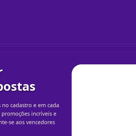
r
postas
 no cadastro e em cada
 promoções incríveis e
unte-se aos vencedores