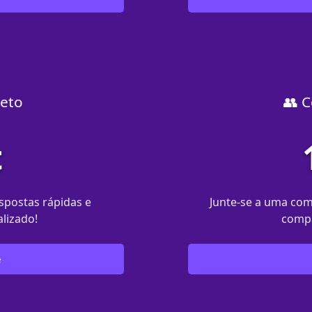
reto
👥 
t
espostas rápidas e
Junte-se a uma com
lizado!
compa
e