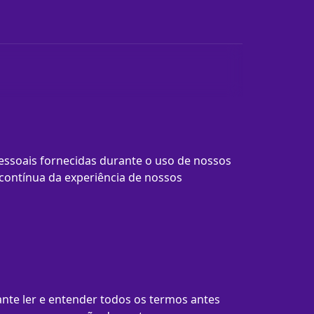
essoais fornecidas durante o uso de nossos
 contínua da experiência de nossos
nte ler e entender todos os termos antes