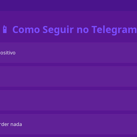
📱 Como Seguir no Telegram
ositivo
erder nada