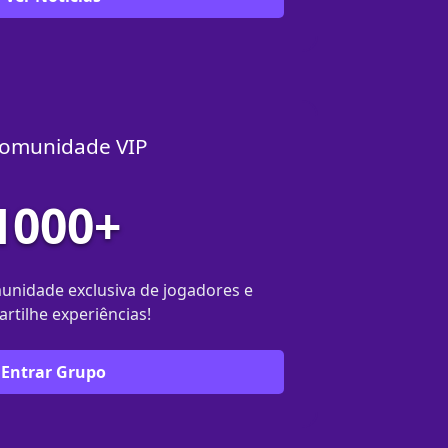
Comunidade VIP
1000+
unidade exclusiva de jogadores e
rtilhe experiências!
Entrar Grupo