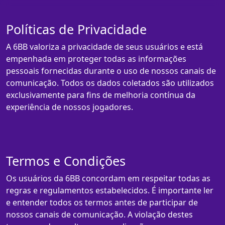
Políticas de Privacidade
A 6BB valoriza a privacidade de seus usuários e está
empenhada em proteger todas as informações
pessoais fornecidas durante o uso de nossos canais de
comunicação. Todos os dados coletados são utilizados
exclusivamente para fins de melhoria contínua da
experiência de nossos jogadores.
Termos e Condições
Os usuários da 6BB concordam em respeitar todas as
regras e regulamentos estabelecidos. É importante ler
e entender todos os termos antes de participar de
nossos canais de comunicação. A violação destes