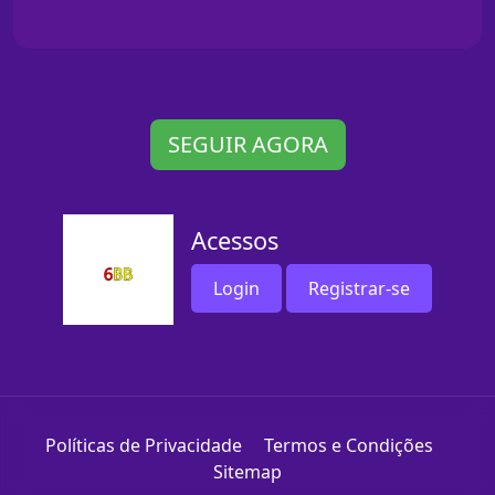
SEGUIR AGORA
Acessos
Login
Registrar-se
Políticas de Privacidade
Termos e Condições
Sitemap