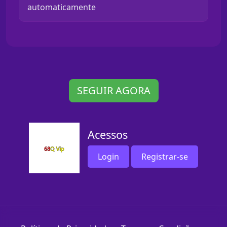
automaticamente
SEGUIR AGORA
Acessos
Login
Registrar-se