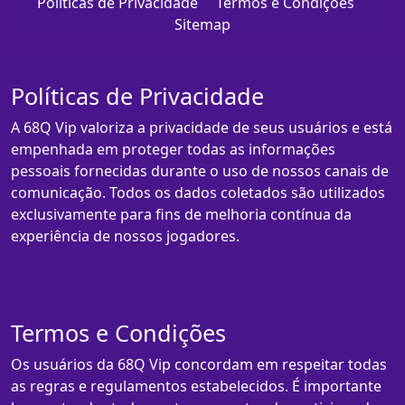
Políticas de Privacidade
Termos e Condições
Sitemap
Políticas de Privacidade
A 68Q Vip valoriza a privacidade de seus usuários e está
empenhada em proteger todas as informações
pessoais fornecidas durante o uso de nossos canais de
comunicação. Todos os dados coletados são utilizados
exclusivamente para fins de melhoria contínua da
experiência de nossos jogadores.
Termos e Condições
Os usuários da 68Q Vip concordam em respeitar todas
as regras e regulamentos estabelecidos. É importante